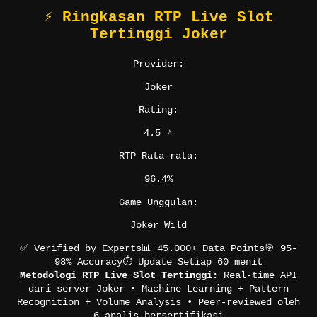
⚡ Ringkasan RTP Live Slot
Tertinggi
Joker
Provider:
Joker
Rating:
4.5
⭐
RTP Rata-rata:
96.4%
Game Unggulan:
Joker Wild
✅ Verified by Experts
📊
45.000
+ Data Points
🎯
95-
98%
Accuracy
⏱️ Update
Setiap 60 menit
Metodologi RTP Live Slot Tertinggi:
Real-time API
dari server Joker
•
Machine Learning + Pattern
Recognition + Volume Analysis
• Peer-reviewed oleh
6
analis bersertifikasi