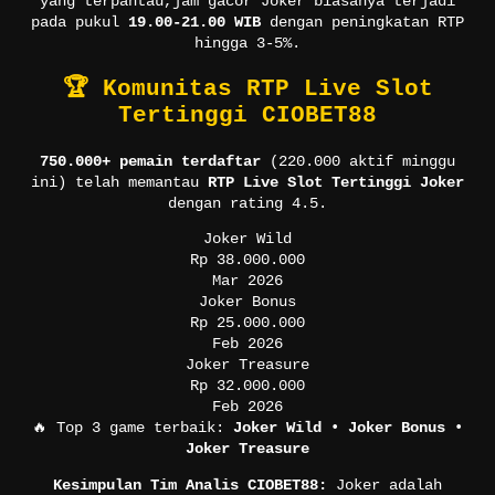
yang terpantau,
jam gacor Joker
biasanya terjadi
pada pukul
19.00-21.00 WIB
dengan peningkatan RTP
hingga 3-5%.
🏆 Komunitas RTP Live Slot
Tertinggi
CIOBET88
750.000
+ pemain terdaftar
(
220.000
aktif minggu
ini) telah memantau
RTP Live Slot Tertinggi Joker
dengan rating
4.5
.
Joker Wild
Rp 38.000.000
Mar 2026
Joker Bonus
Rp 25.000.000
Feb 2026
Joker Treasure
Rp 32.000.000
Feb 2026
🔥 Top 3 game terbaik:
Joker Wild
•
Joker Bonus
•
Joker Treasure
Kesimpulan Tim Analis
CIOBET88
:
Joker
adalah