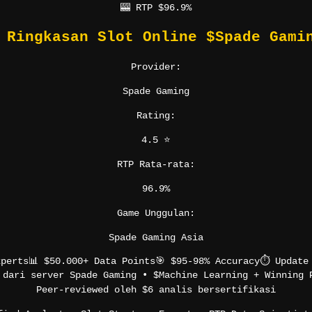
🎰 RTP $
96.9%
 Ringkasan Slot Online $
Spade Gami
Provider:
Spade Gaming
Rating:
4.5
⭐
RTP Rata-rata:
96.9%
Game Unggulan:
Spade Gaming Asia
xperts
📊 $
50.000
+ Data Points
🎯 $
95-98%
Accuracy
⏱️ Update
 dari server Spade Gaming
• $
Machine Learning + Winning 
Peer-reviewed oleh $
6
analis bersertifikasi