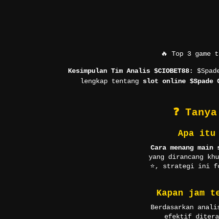
🔥 Top 3 game 
Kesimpulan Tim Analis $
CIOBET88
:
$
Spad
lengkap tentang
slot online $
Spade 
❓ Tanya
Apa itu
Cara menang main 
yang dirancang khu
⭐, strategi ini f
Kapan jam t
Berdasarkan anali
efektif diter