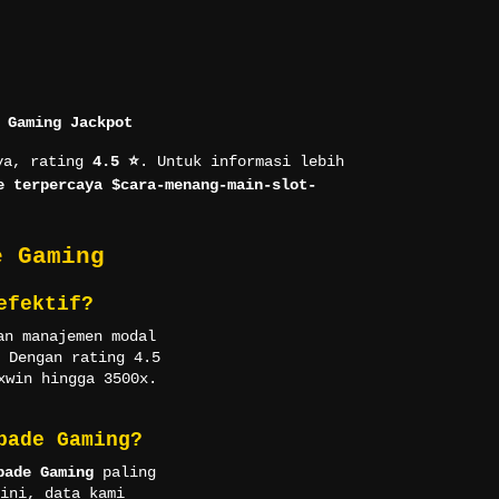
 Gaming Jackpot
aya, rating
4.5
⭐
. Untuk informasi lebih
e terpercaya $
cara-menang-main-slot-
e Gaming
efektif?
an manajemen modal
 Dengan rating 4.5
xwin hingga 3500x.
pade Gaming?
pade Gaming
paling
ini, data kami