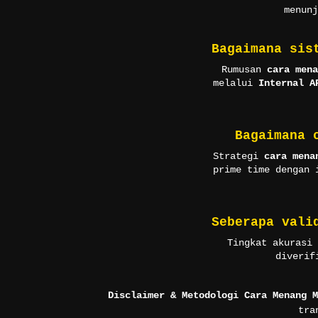
menunj
Bagaimana sis
Rumusan
cara mena
melalui
Internal A
Bagaimana 
Strategi
cara mena
prime time dengan 
Seberapa vali
Tingkat akurasi
diverif
Disclaimer & Metodologi Cara Menang M
tra