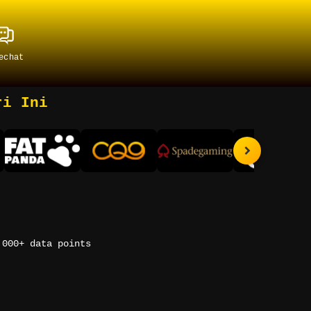
echat
ri Ini
.000
+ data points