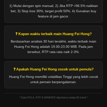
1) Mulai dengan spin manual, 2) Jika RTP >96.5% naikkan
bet, 3) Stop loss 30%, target profit 50%, 4) Gunakan buy
feature di jam gacor.
❓
Kapan waktu terbaik main Huang Fei Hong?
Berdasarkan analisis 30 hari terakhir, waktu terbaik main
Huang Fei Hong adalah 19.00-23.00 WIB. Pada jam
tersebut, RTP rata-rata naik 2-3%.
❓
Apakah Huang Fei Hong cocok untuk pemula?
Huang Fei Hong memiliki volatilitas Tinggi yang lebih cocok
untuk pemain berpengalaman.
* Data POLA, RTP & WINRATE diperbarui setiap 60 menit *