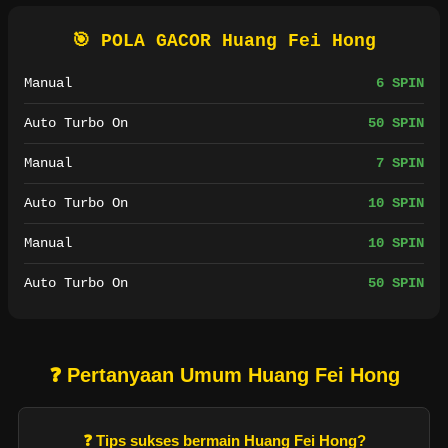
🎯 POLA GACOR
Huang Fei Hong
Manual
6
SPIN
Auto Turbo On
50
SPIN
Manual
7
SPIN
Auto Turbo On
10
SPIN
Manual
10
SPIN
Auto Turbo On
50
SPIN
❓ Pertanyaan Umum
Huang Fei Hong
❓
Tips sukses bermain Huang Fei Hong?