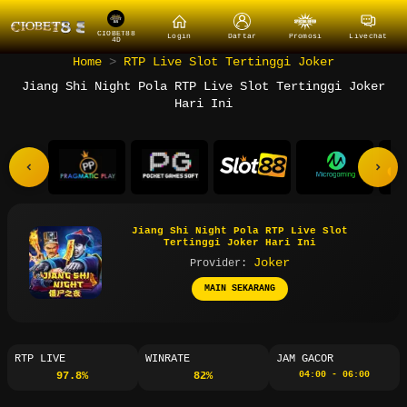
CIOBET88
Login
Daftar
Promosi
Livechat
4D
Home
>
RTP Live Slot Tertinggi Joker
Jiang Shi Night
Pola
RTP Live Slot Tertinggi Joker
Hari Ini
Jiang Shi Night Pola RTP Live Slot
Tertinggi Joker Hari Ini
Joker
Provider:
MAIN SEKARANG
RTP LIVE
WINRATE
JAM GACOR
97.8
%
82
%
04:00 - 06:00