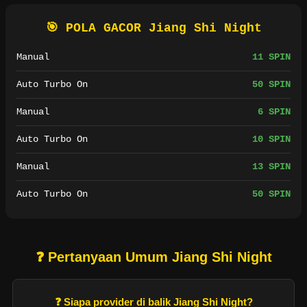
🎯 POLA GACOR
Jiang Shi Night
Manual
11
SPIN
Auto Turbo On
50
SPIN
Manual
6
SPIN
Auto Turbo On
10
SPIN
Manual
13
SPIN
Auto Turbo On
50
SPIN
❓ Pertanyaan Umum
Jiang Shi Night
❓
Siapa provider di balik Jiang Shi Night?