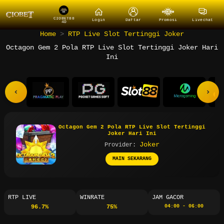
CIOBET88
Login
Daftar
Promosi
Livechat
4D
Home
>
RTP Live Slot Tertinggi Joker
Octagon Gem 2
Pola
RTP Live Slot Tertinggi Joker
Hari
Ini
Octagon Gem 2 Pola RTP Live Slot Tertinggi
Joker Hari Ini
Joker
Provider:
MAIN SEKARANG
RTP LIVE
WINRATE
JAM GACOR
96.7
%
75
%
04:00 - 06:00