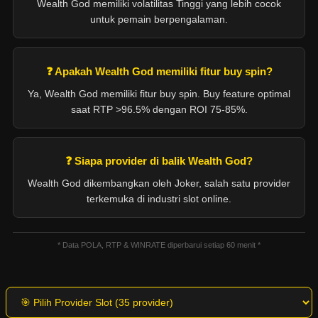
Wealth God memiliki volatilitas Tinggi yang lebih cocok
untuk pemain berpengalaman.
❓
Apakah Wealth God memiliki fitur buy spin?
Ya, Wealth God memiliki fitur buy spin. Buy feature optimal
saat RTP >96.5% dengan ROI 75-85%.
❓
Siapa provider di balik Wealth God?
Wealth God dikembangkan oleh Joker, salah satu provider
terkemuka di industri slot online.
* Data POLA, RTP & WINRATE diperbarui setiap 60 menit *