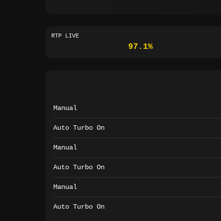
RTP LIVE
97.1
%
Manual
Auto Turbo On
Manual
Auto Turbo On
Manual
Auto Turbo On