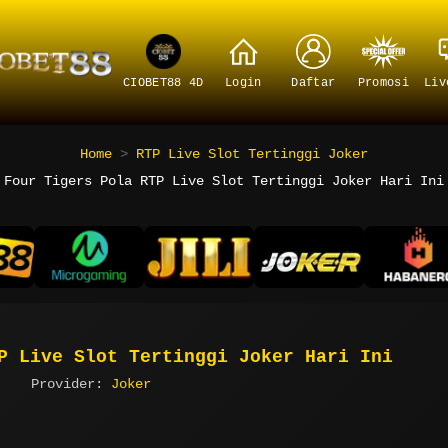
CIOBET88 4D
Login
Daftar
Promosi
Liv
Home
>
RTP Live Slot Tertinggi Joker
Four Tigers
Pola
RTP Live Slot Tertinggi Joker
Hari Ini
P Live Slot Tertinggi Joker Hari Ini
Provider:
Joker