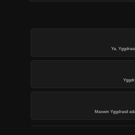
Ya, Yggdrasi
Yggdra
Maxwin Yggdrasil ada