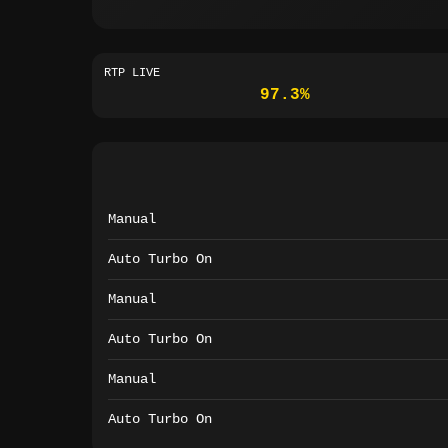
RTP LIVE
97.3
%
Manual
Auto Turbo On
Manual
Auto Turbo On
Manual
Auto Turbo On