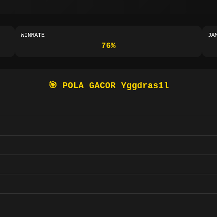
WINRATE
JA
76
%
🎯 POLA GACOR
Yggdrasil