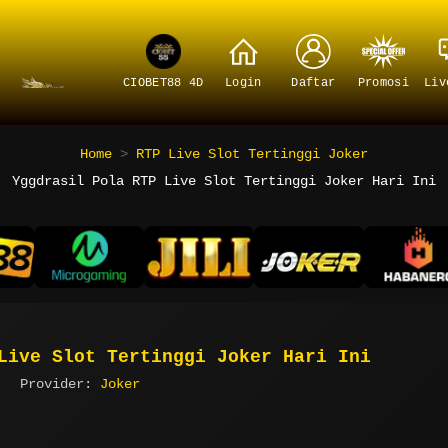
CIOBET88 4D
Login
Daftar
Promosi
Liv
Home
>
RTP Live Slot Tertinggi Joker
Yggdrasil
Pola
RTP Live Slot Tertinggi Joker
Hari Ini
Live Slot Tertinggi Joker Hari Ini
Provider:
Joker