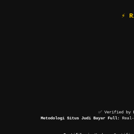
⚡ R
✅ Verified by 
Metodologi Situs Judi Bayar Full:
Real-