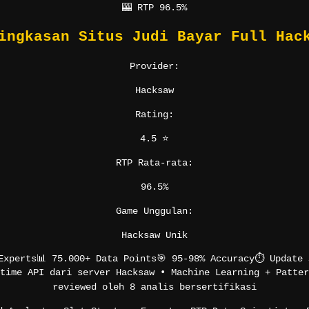
🎰 RTP
96.5%
ingkasan Situs Judi Bayar Full
Hac
Provider:
Hacksaw
Rating:
4.5
⭐
RTP Rata-rata:
96.5%
Game Unggulan:
Hacksaw Unik
Experts
📊
75.000
+ Data Points
🎯
95-98%
Accuracy
⏱️ Update
time API dari server Hacksaw
•
Machine Learning + Patter
reviewed oleh
8
analis bersertifikasi