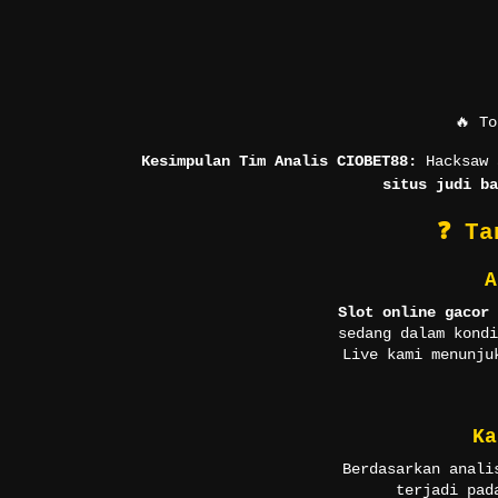
🔥 T
Kesimpulan Tim Analis
CIOBET88
:
Hacksaw
a
situs judi ba
❓ Ta
A
Slot online gacor 
sedang dalam kondi
Live kami menunju
Ka
Berdasarkan anali
terjadi pa