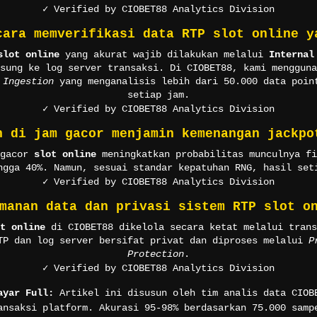
✓ Verified by
CIOBET88
Analytics Division
cara memverifikasi data RTP slot online y
slot online
yang akurat wajib dilakukan melalui
Internal
sung ke log server transaksi. Di CIOBET88, kami mengguna
 Ingestion
yang menganalisis lebih dari 50.000 data poin
setiap jam.
✓ Verified by
CIOBET88
Analytics Division
n di jam gacor menjamin kemenangan jackpo
 gacor
slot online
meningkatkan probabilitas munculnya fi
ngga 40%. Namun, sesuai standar kepatuhan RNG, hasil set
✓ Verified by
CIOBET88
Analytics Division
manan data dan privasi sistem RTP slot o
t online
di CIOBET88 dikelola secara ketat melalui trans
TP dan log server bersifat privat dan diproses melalui
P
Protection
.
✓ Verified by
CIOBET88
Analytics Division
ayar Full:
Artikel ini disusun oleh tim analis data
CIOB
ansaksi platform. Akurasi
95-98%
berdasarkan
75.000
samp