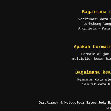
Bagaimana 
Verifikasi data
terhubung lang
Proprietary Data
Apakah bermai
Bermain di jam
multiplier besar hi
Bagaimana kea
Keamanan data
slo
Seluruh data R
Disclaimer & Metodologi Situs Judi B
tr