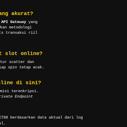
ang akurat?
 API Gateway
yang
kan metodologi
ts transaksi riil
t slot online?
tur scatter dan
iap spin tetap acak.
nline di sini?
misi terenkripsi.
rivate Endpoint
ET88
berdasarkan data aktual dari log
el.