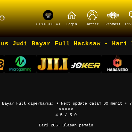
CIOBET88 4D
Login
Daftar
Promosi
Liv
tus Judi Bayar Full Hacksaw - Hari 
i Bayar Full diperbarui:
• Next update dalam 60 menit •
7
⭐
⭐
⭐
⭐
⭐
4.5
/ 5.0
Dari
205
+ ulasan pemain