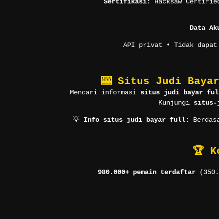
Sertifikasi:
Hacksaw Certifie
Data Ak
API privat • Tidak dapat
🎰 Situs Judi Baya
Mencari informasi
situs judi bayar ful
Kunjungi
situs-
💡
Info situs judi bayar full:
Berdasa
🏆 K
980.000
+ pemain terdaftar
(
350.