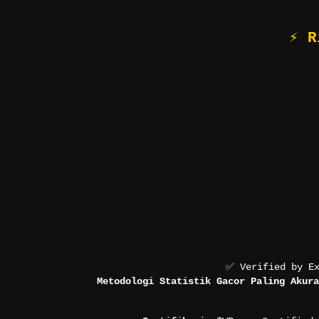
⚡ R
✅ Verified by E
Metodologi Statistik Gacor Paling Akura