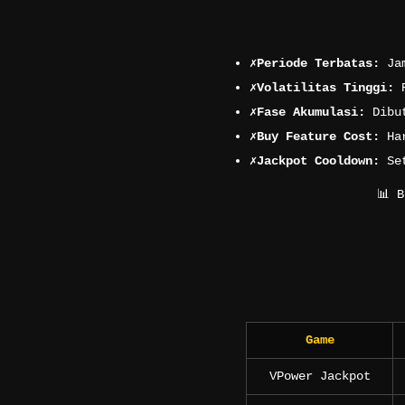
✗
Periode Terbatas:
Jam
✗
Volatilitas Tinggi:
R
✗
Fase Akumulasi:
Dibut
✗
Buy Feature Cost:
Har
✗
Jackpot Cooldown:
Set
📊 
Game
VPower Jackpot