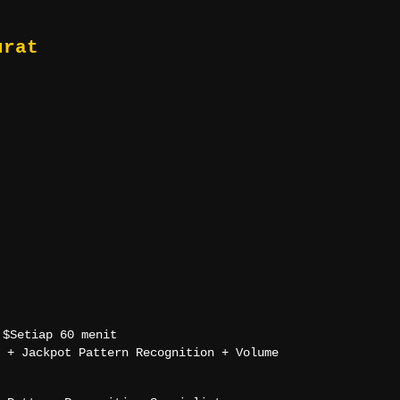
urat
 $
Setiap 60 menit
 + Jackpot Pattern Recognition + Volume