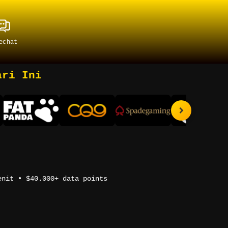
echat
ari Ini
enit • $
40.000
+ data points