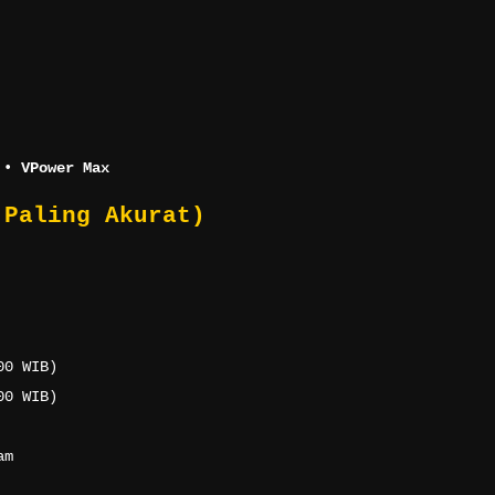
•
VPower Max
 Paling Akurat)
00 WIB)
00 WIB)
am