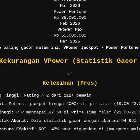
Mar 2026
Power Fortune
Rp 38.000.000
Feb 2026
VPower Max
Rp 55.000.000
Mar 2026
e paling gacor malam ini:
VPower Jackpot
•
Power Fortune
 Kekurangan VPower (Statistik Gacor
✅
Kelebihan (Pros)
g Tinggi:
Rating
4.2
dari
112
+ pemain
ot:
Potensi jackpot hingga 4000x di jam malam (19.00-23.
inggi:
RTP mencapai 97.5% di Prime Time Malam (21.00-22.
stik Akurat:
Data statistik gacor dengan akurasi 94-96%
eature Efektif:
ROI +45% saat digunakan di jam gacor mal