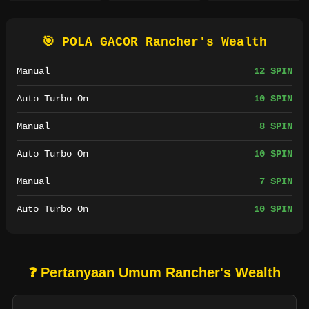
🎯 POLA GACOR
Rancher's Wealth
Manual
12
SPIN
Auto Turbo On
10
SPIN
Manual
8
SPIN
Auto Turbo On
10
SPIN
Manual
7
SPIN
Auto Turbo On
10
SPIN
❓ Pertanyaan Umum
Rancher's Wealth