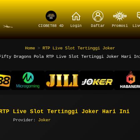
CIOBET88 4D
Login
Daftar
Promosi
Liv
Home
>
RTP Live Slot Tertinggi Joker
Fifty Dragons
Pola
RTP Live Slot Tertinggi Joker
Hari In
RTP Live Slot Tertinggi Joker Hari Ini
Provider:
Joker