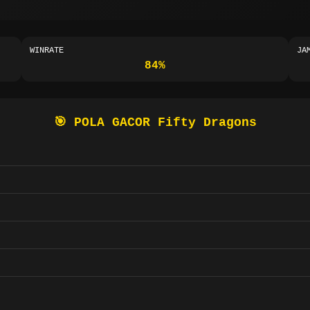
WINRATE
JA
84
%
🎯 POLA GACOR
Fifty Dragons