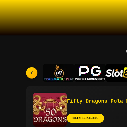
Fifty Dragons Pola 
MAIN SEKARANG