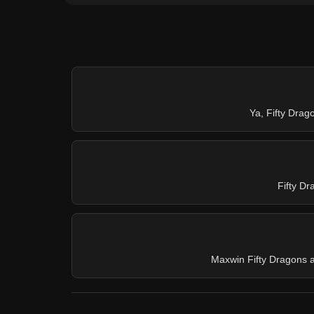
Ya, Fifty Drag
Fifty Dr
Maxwin Fifty Dragons a