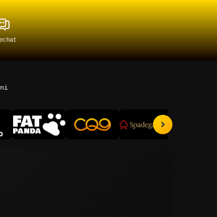
echat
ni