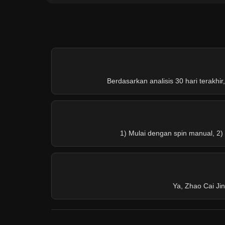
Berdasarkan analisis 30 hari terakhi
1) Mulai dengan spin manual, 2) 
Ya, Zhao Cai Ji