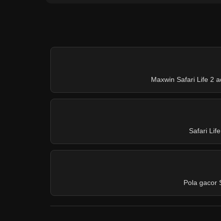
Maxwin Safari Life 2 a
Safari Lif
Pola gacor S