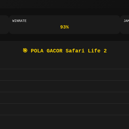
WINRATE
JA
93
%
🎯 POLA GACOR
Safari Life 2