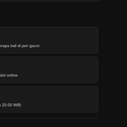
rapa kali di jam gacor.
lot online.
am 20.00 WIB.