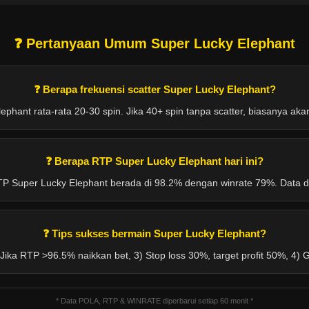
❓ Pertanyaan Umum
Super Lucky Elephant
❓
Berapa frekuensi scatter Super Lucky Elephant?
ephant rata-rata 20-30 spin. Jika 40+ spin tanpa scatter, biasanya akan
❓
Berapa RTP Super Lucky Elephant hari ini?
RTP Super Lucky Elephant berada di 98.2% dengan winrate 79%. Data dip
❓
Tips sukses bermain Super Lucky Elephant?
Jika RTP >96.5% naikkan bet, 3) Stop loss 30%, target profit 50%, 4) 
* Data POLA, RTP & WINRATE diperbarui setiap 60 menit *