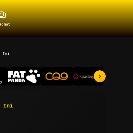
echat
 Ini
 Ini