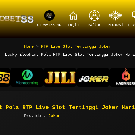
CIOBET88 4D
Login
Daftar
Promosi
Liv
Home
>
RTP Live Slot Tertinggi Joker
r Lucky Elephant
Pola
RTP Live Slot Tertinggi Joker
Hari
t Pola RTP Live Slot Tertinggi Joker Hari
Provider:
Joker