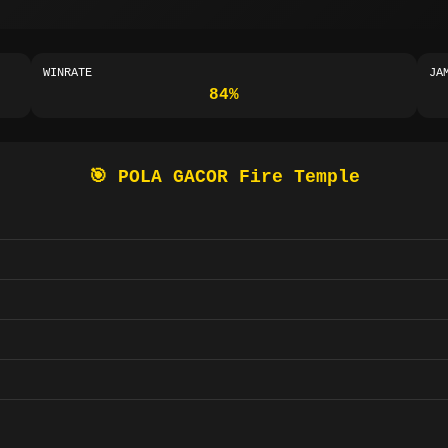
WINRATE
JA
84
%
🎯 POLA GACOR
Fire Temple