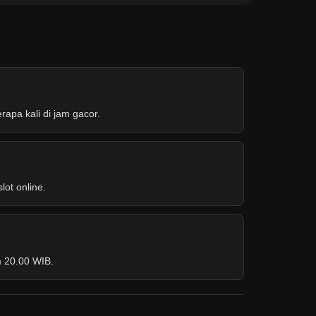
apa kali di jam gacor.
lot online.
am 20.00 WIB.