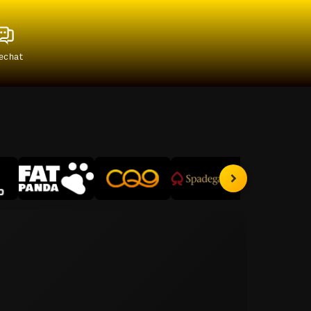
echat