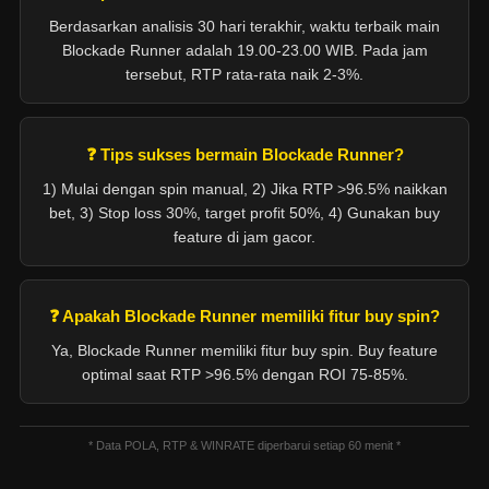
Berdasarkan analisis 30 hari terakhir, waktu terbaik main
Blockade Runner adalah 19.00-23.00 WIB. Pada jam
tersebut, RTP rata-rata naik 2-3%.
❓
Tips sukses bermain Blockade Runner?
1) Mulai dengan spin manual, 2) Jika RTP >96.5% naikkan
bet, 3) Stop loss 30%, target profit 50%, 4) Gunakan buy
feature di jam gacor.
❓
Apakah Blockade Runner memiliki fitur buy spin?
Ya, Blockade Runner memiliki fitur buy spin. Buy feature
optimal saat RTP >96.5% dengan ROI 75-85%.
* Data POLA, RTP & WINRATE diperbarui setiap 60 menit *