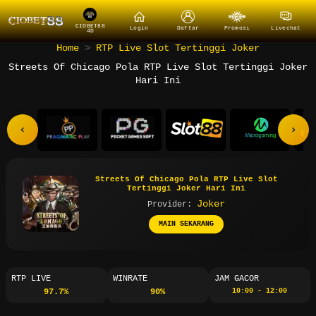
CIOBET88
Login
Daftar
Promosi
Livechat
4D
Home
>
RTP Live Slot Tertinggi Joker
Streets Of Chicago
Pola
RTP Live Slot Tertinggi Joker
Hari Ini
Streets Of Chicago Pola RTP Live Slot
Tertinggi Joker Hari Ini
Joker
Provider:
MAIN SEKARANG
RTP LIVE
WINRATE
JAM GACOR
97.7
%
90
%
10:00 - 12:00