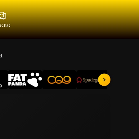
echat
i