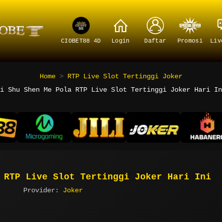
CIOBET88 4D
Login
Daftar
Promosi
Liv
Home
>
RTP Live Slot Tertinggi Joker
i Shu Shen Me
Pola
RTP Live Slot Tertinggi Joker
Hari In
 RTP Live Slot Tertinggi Joker Hari Ini
Provider:
Joker