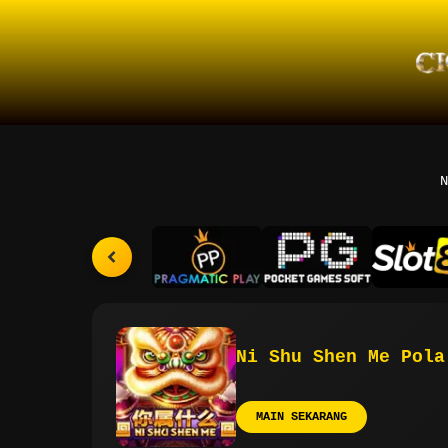
N
Ni Shu Shen Me Pola
MAIN SEKARANG