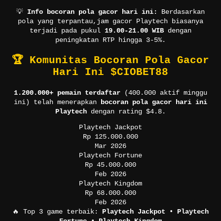
💡
Info bocoran pola gacor hari ini:
Berdasarkan
pola yang terpantau,
jam gacor Playtech
biasanya
terjadi pada pukul
19.00-21.00 WIB
dengan
peningkatan RTP hingga 3-5%.
🏆 Komunitas Bocoran Pola Gacor
Hari Ini $
CIOBET88
1.200.000
+ pemain terdaftar
(
400.000
aktif minggu
ini) telah menerapkan
bocoran pola gacor hari ini
Playtech
dengan rating $
4.8
.
Playtech Jackpot
Rp 125.000.000
Mar 2026
Playtech Fortune
Rp 45.000.000
Feb 2026
Playtech Kingdom
Rp 68.000.000
Feb 2026
🔥 Top 3 game terbaik:
Playtech Jackpot
•
Playtech