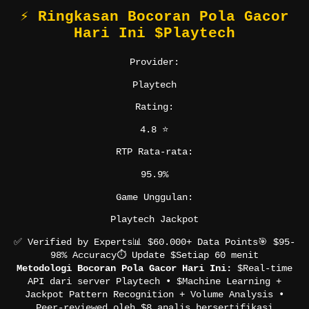
⚡ Ringkasan Bocoran Pola Gacor
Hari Ini $
Playtech
Provider:
Playtech
Rating:
4.8
⭐
RTP Rata-rata:
95.9%
Game Unggulan:
Playtech Jackpot
✅ Verified by Experts
📊 $
60.000
+ Data Points
🎯 $
95-
98%
Accuracy
⏱️ Update $
Setiap 60 menit
Metodologi Bocoran Pola Gacor Hari Ini:
$
Real-time
API dari server Playtech
• $
Machine Learning +
Jackpot Pattern Recognition + Volume Analysis
•
Peer-reviewed oleh $
8
analis bersertifikasi