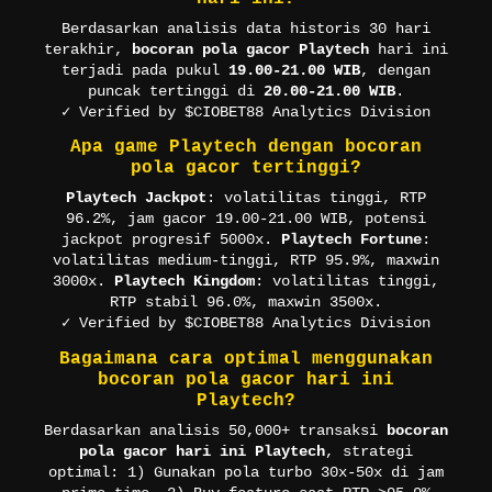
Berdasarkan analisis data historis 30 hari
terakhir,
bocoran pola gacor Playtech
hari ini
terjadi pada pukul
19.00-21.00 WIB
, dengan
puncak tertinggi di
20.00-21.00 WIB
.
✓ Verified by $
CIOBET88
Analytics Division
Apa game Playtech dengan bocoran
pola gacor tertinggi?
Playtech Jackpot
: volatilitas tinggi, RTP
96.2%, jam gacor 19.00-21.00 WIB, potensi
jackpot progresif 5000x.
Playtech Fortune
:
volatilitas medium-tinggi, RTP 95.9%, maxwin
3000x.
Playtech Kingdom
: volatilitas tinggi,
RTP stabil 96.0%, maxwin 3500x.
✓ Verified by $
CIOBET88
Analytics Division
Bagaimana cara optimal menggunakan
bocoran pola gacor hari ini
Playtech?
Berdasarkan analisis 50,000+ transaksi
bocoran
pola gacor hari ini Playtech
, strategi
optimal: 1) Gunakan pola turbo 30x-50x di jam