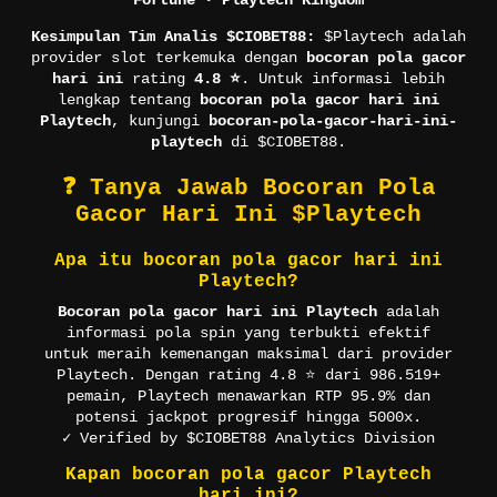
Fortune
•
Playtech Kingdom
Kesimpulan Tim Analis $
CIOBET88
:
$
Playtech
adalah
provider slot terkemuka dengan
bocoran pola gacor
hari ini
rating
4.8
⭐
. Untuk informasi lebih
lengkap tentang
bocoran pola gacor hari ini
Playtech
, kunjungi
bocoran-pola-gacor-hari-ini-
playtech
di $
CIOBET88
.
❓ Tanya Jawab Bocoran Pola
Gacor Hari Ini $
Playtech
Apa itu bocoran pola gacor hari ini
Playtech?
Bocoran pola gacor hari ini Playtech
adalah
informasi pola spin yang terbukti efektif
untuk meraih kemenangan maksimal dari provider
Playtech. Dengan rating 4.8 ⭐ dari 986.519+
pemain, Playtech menawarkan RTP 95.9% dan
potensi jackpot progresif hingga 5000x.
✓ Verified by $
CIOBET88
Analytics Division
Kapan bocoran pola gacor Playtech
hari ini?