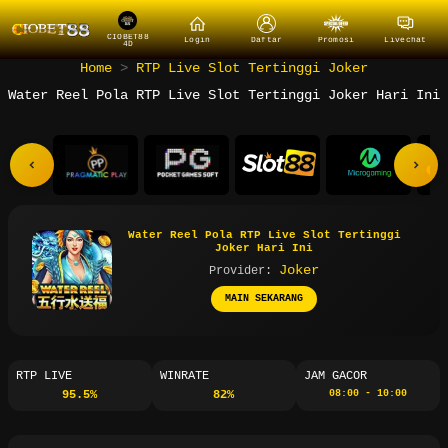
CIOBET88
Login
Daftar
Promosi
Livechat
4D
Home
>
RTP Live Slot Tertinggi Joker
Water Reel
Pola
RTP Live Slot Tertinggi Joker
Hari Ini
Water Reel Pola RTP Live Slot Tertinggi
Joker Hari Ini
Joker
Provider:
MAIN SEKARANG
RTP LIVE
WINRATE
JAM GACOR
95.5
%
82
%
08:00 - 10:00