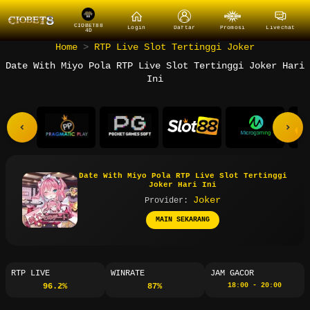
CIOBET88
Login
Daftar
Promosi
Livechat
4D
Home
>
RTP Live Slot Tertinggi Joker
Date With Miyo
Pola
RTP Live Slot Tertinggi Joker
Hari
Ini
Date With Miyo Pola RTP Live Slot Tertinggi
Joker Hari Ini
Joker
Provider:
MAIN SEKARANG
RTP LIVE
WINRATE
JAM GACOR
96.2
%
87
%
18:00 - 20:00