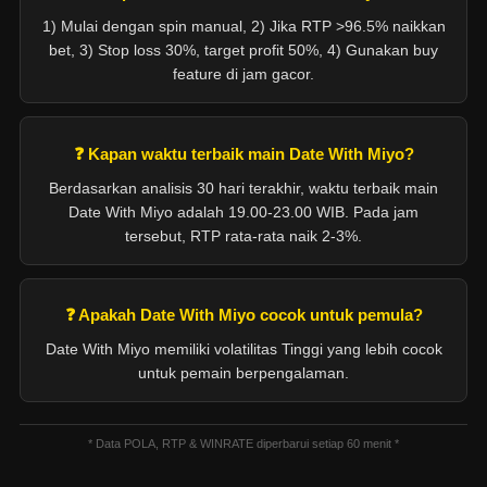
1) Mulai dengan spin manual, 2) Jika RTP >96.5% naikkan
bet, 3) Stop loss 30%, target profit 50%, 4) Gunakan buy
feature di jam gacor.
❓
Kapan waktu terbaik main Date With Miyo?
Berdasarkan analisis 30 hari terakhir, waktu terbaik main
Date With Miyo adalah 19.00-23.00 WIB. Pada jam
tersebut, RTP rata-rata naik 2-3%.
❓
Apakah Date With Miyo cocok untuk pemula?
Date With Miyo memiliki volatilitas Tinggi yang lebih cocok
untuk pemain berpengalaman.
* Data POLA, RTP & WINRATE diperbarui setiap 60 menit *