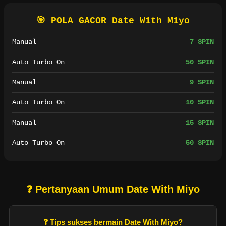
🎯 POLA GACOR
Date With Miyo
Manual
7
SPIN
Auto Turbo On
50
SPIN
Manual
9
SPIN
Auto Turbo On
10
SPIN
Manual
15
SPIN
Auto Turbo On
50
SPIN
❓ Pertanyaan Umum
Date With Miyo
❓
Tips sukses bermain Date With Miyo?