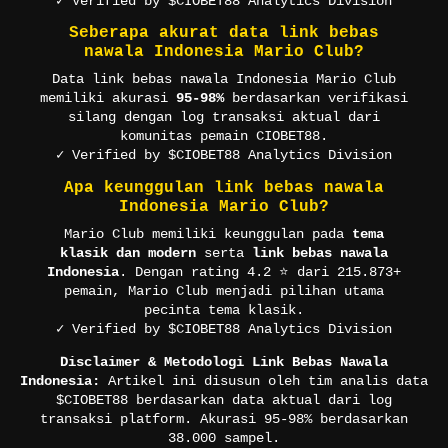
✓ Verified by $
CIOBET88
Analytics Division
Seberapa akurat data link bebas
nawala Indonesia Mario Club?
Data link bebas nawala Indonesia Mario Club
memiliki akurasi
95-98%
berdasarkan verifikasi
silang dengan log transaksi aktual dari
komunitas pemain CIOBET88.
✓ Verified by $
CIOBET88
Analytics Division
Apa keunggulan link bebas nawala
Indonesia Mario Club?
Mario Club memiliki keunggulan pada
tema
klasik dan modern
serta
link bebas nawala
Indonesia
. Dengan rating 4.2 ⭐ dari 215.873+
pemain, Mario Club menjadi pilihan utama
pecinta tema klasik.
✓ Verified by $
CIOBET88
Analytics Division
Disclaimer & Metodologi Link Bebas Nawala
Indonesia:
Artikel ini disusun oleh tim analis data
$
CIOBET88
berdasarkan data aktual dari log
transaksi platform. Akurasi
95-98%
berdasarkan
38.000
sampel.