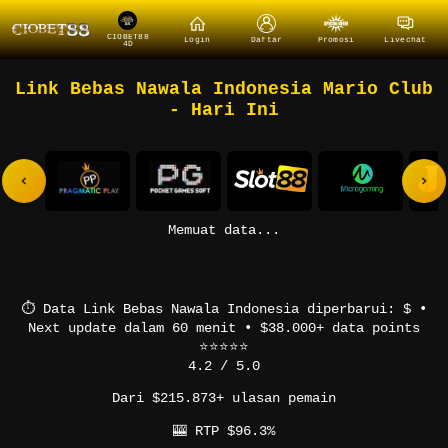
CIOBET88
Login
Daftar
Promosi
Livechat
4D
Link Bebas Nawala Indonesia Mario Club
- Hari Ini
Memuat data...
⏱️ Data Link Bebas Nawala Indonesia diperbarui: $
•
Next update dalam 60 menit • $
38.000
+ data points
⭐
⭐
⭐
⭐
⭐
4.2
/ 5.0
Dari $
215.873
+ ulasan pemain
🎰 RTP $
96.3%