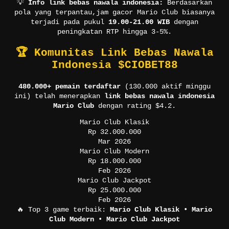
💡
Info link bebas nawala indonesia:
Berdasarkan
pola yang terpantau,
jam gacor Mario Club
biasanya
terjadi pada pukul
19.00-21.00 WIB
dengan
peningkatan RTP hingga 3-5%.
🏆 Komunitas Link Bebas Nawala
Indonesia $
CIOBET88
480.000
+ pemain terdaftar
(
130.000
aktif minggu
ini) telah menerapkan
link bebas nawala indonesia
Mario Club
dengan rating $
4.2
.
Mario Club Klasik
Rp 32.000.000
Mar 2026
Mario Club Modern
Rp 18.000.000
Feb 2026
Mario Club Jackpot
Rp 25.000.000
Feb 2026
🔥 Top 3 game terbaik:
Mario Club Klasik
•
Mario
Club Modern
•
Mario Club Jackpot