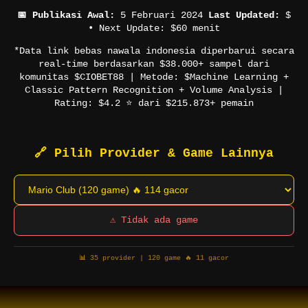
📅 Publikasi Awal:
5 Februari 2024
Last Updated:
$
• Next Update: $
60 menit
*Data link bebas nawala indonesia diperbarui secara
real-time berdasarkan $
38.000
+ sampel dari
komunitas $
CIOBET88
| Metode: $
Machine Learning +
Classic Pattern Recognition + Volume Analysis
|
Rating: $
4.2
⭐ dari $
215.873
+ pemain
🔗 Pilih Provider & Game Lainnya
⚠️ Tidak ada game
📊
35
provider |
120 game
🔥 11 gacor