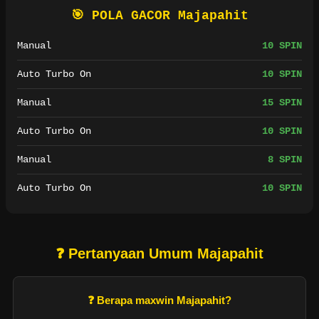
🎯 POLA GACOR
Majapahit
Manual
10
SPIN
Auto Turbo On
10
SPIN
Manual
15
SPIN
Auto Turbo On
10
SPIN
Manual
8
SPIN
Auto Turbo On
10
SPIN
❓ Pertanyaan Umum
Majapahit
❓
Berapa maxwin Majapahit?