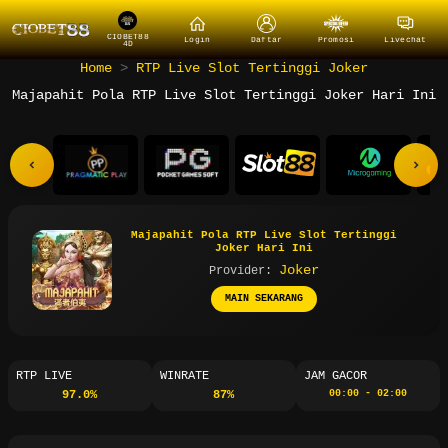
CIOBET88
Login
Daftar
Promosi
Livechat
4D
Home
>
RTP Live Slot Tertinggi Joker
Majapahit
Pola
RTP Live Slot Tertinggi Joker
Hari Ini
Majapahit Pola RTP Live Slot Tertinggi
Joker Hari Ini
Joker
Provider:
MAIN SEKARANG
RTP LIVE
WINRATE
JAM GACOR
97.0
%
87
%
00:00 - 02:00