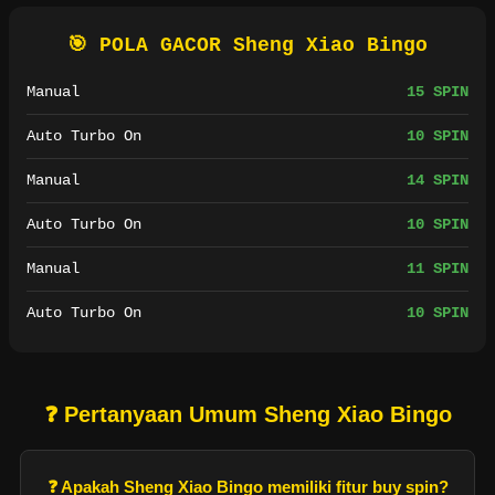
🎯 POLA GACOR
Sheng Xiao Bingo
Manual
15
SPIN
Auto Turbo On
10
SPIN
Manual
14
SPIN
Auto Turbo On
10
SPIN
Manual
11
SPIN
Auto Turbo On
10
SPIN
❓ Pertanyaan Umum
Sheng Xiao Bingo
❓
Apakah Sheng Xiao Bingo memiliki fitur buy spin?