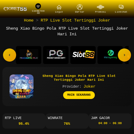
CIOBET88
Login
Daftar
Promosi
Livechat
4D
Home
>
RTP Live Slot Tertinggi Joker
Sheng Xiao Bingo
Pola
RTP Live Slot Tertinggi Joker
Hari Ini
Sheng Xiao Bingo Pola RTP Live Slot
Tertinggi Joker Hari Ini
Joker
Provider:
MAIN SEKARANG
RTP LIVE
WINRATE
JAM GACOR
95.4
%
76
%
04:00 - 06:00