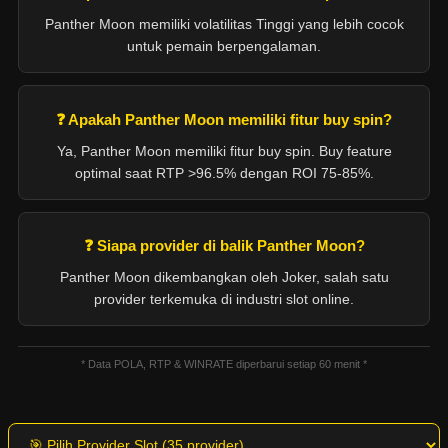
Panther Moon memiliki volatilitas Tinggi yang lebih cocok
untuk pemain berpengalaman.
❓
Apakah Panther Moon memiliki fitur buy spin?
Ya, Panther Moon memiliki fitur buy spin. Buy feature
optimal saat RTP >96.5% dengan ROI 75-85%.
❓
Siapa provider di balik Panther Moon?
Panther Moon dikembangkan oleh Joker, salah satu
provider terkemuka di industri slot online.
* Data POLA, RTP & WINRATE diperbarui setiap 60 menit *