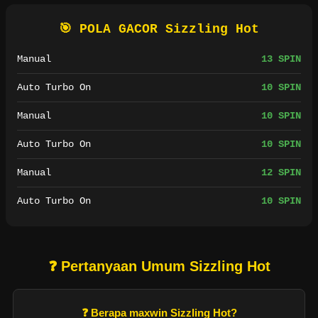
🎯 POLA GACOR
Sizzling Hot
Manual
13
SPIN
Auto Turbo On
10
SPIN
Manual
10
SPIN
Auto Turbo On
10
SPIN
Manual
12
SPIN
Auto Turbo On
10
SPIN
❓ Pertanyaan Umum
Sizzling Hot
❓
Berapa maxwin Sizzling Hot?