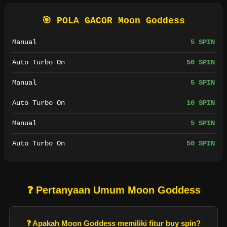
🎯 POLA GACOR
Moon Goddess
Manual
5
SPIN
Auto Turbo On
50
SPIN
Manual
5
SPIN
Auto Turbo On
10
SPIN
Manual
5
SPIN
Auto Turbo On
50
SPIN
❓ Pertanyaan Umum
Moon Goddess
❓
Apakah Moon Goddess memiliki fitur buy spin?