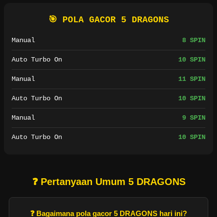
🎯 POLA GACOR
5 DRAGONS
Manual
8
SPIN
Auto Turbo On
10
SPIN
Manual
11
SPIN
Auto Turbo On
10
SPIN
Manual
9
SPIN
Auto Turbo On
10
SPIN
❓ Pertanyaan Umum
5 DRAGONS
❓
Bagaimana pola gacor 5 DRAGONS hari ini?