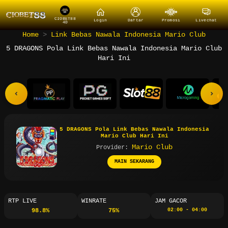
CIOBET88
Login
Daftar
Promosi
Livechat
4D
Home
>
Link Bebas Nawala Indonesia Mario Club
5 DRAGONS
Pola
Link Bebas Nawala Indonesia Mario Club
Hari Ini
5 DRAGONS Pola Link Bebas Nawala Indonesia
Mario Club Hari Ini
Mario Club
Provider:
MAIN SEKARANG
RTP LIVE
WINRATE
JAM GACOR
98.8
%
75
%
02:00 - 04:00