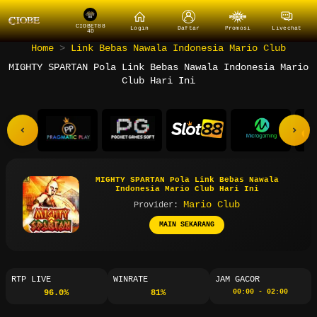
CIOBET88
Login
Daftar
Promosi
Livechat
4D
Home
>
Link Bebas Nawala Indonesia Mario Club
MIGHTY SPARTAN
Pola
Link Bebas Nawala Indonesia Mario
Club
Hari Ini
MIGHTY SPARTAN Pola Link Bebas Nawala
Indonesia Mario Club Hari Ini
Mario Club
Provider:
MAIN SEKARANG
RTP LIVE
WINRATE
JAM GACOR
96.0
%
81
%
00:00 - 02:00