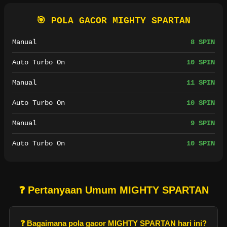
🎯 POLA GACOR
MIGHTY SPARTAN
Manual
8
SPIN
Auto Turbo On
10
SPIN
Manual
11
SPIN
Auto Turbo On
10
SPIN
Manual
9
SPIN
Auto Turbo On
10
SPIN
❓ Pertanyaan Umum
MIGHTY SPARTAN
❓
Bagaimana pola gacor MIGHTY SPARTAN hari ini?