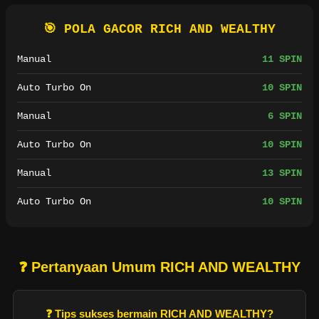
🎯 POLA GACOR
RICH AND WEALTHY
Manual
11
SPIN
Auto Turbo On
10
SPIN
Manual
6
SPIN
Auto Turbo On
10
SPIN
Manual
13
SPIN
Auto Turbo On
10
SPIN
❓ Pertanyaan Umum
RICH AND WEALTHY
❓
Tips sukses bermain RICH AND WEALTHY?