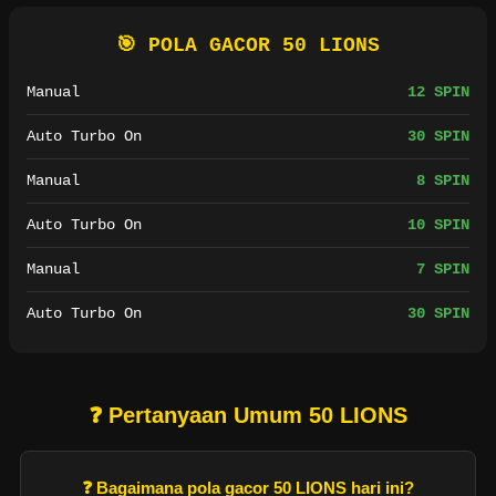
🎯 POLA GACOR
50 LIONS
Manual
12
SPIN
Auto Turbo On
30
SPIN
Manual
8
SPIN
Auto Turbo On
10
SPIN
Manual
7
SPIN
Auto Turbo On
30
SPIN
❓ Pertanyaan Umum
50 LIONS
❓
Bagaimana pola gacor 50 LIONS hari ini?