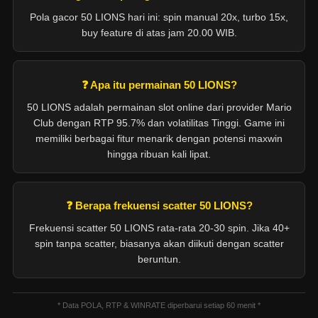
Pola gacor 50 LIONS hari ini: spin manual 20x, turbo 15x,
buy feature di atas jam 20.00 WIB.
❓
Apa itu permainan 50 LIONS?
50 LIONS adalah permainan slot online dari provider Mario
Club dengan RTP 95.7% dan volatilitas Tinggi. Game ini
memiliki berbagai fitur menarik dengan potensi maxwin
hingga ribuan kali lipat.
❓
Berapa frekuensi scatter 50 LIONS?
Frekuensi scatter 50 LIONS rata-rata 20-30 spin. Jika 40+
spin tanpa scatter, biasanya akan diikuti dengan scatter
beruntun.
* Data POLA, RTP & WINRATE diperbarui setiap 60 menit *