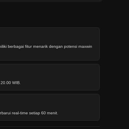
iliki berbagai fitur menarik dengan potensi maxwin
m 20.00 WIB.
barui real-time setiap 60 menit.