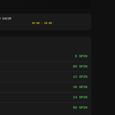
M GACOR
16:00 - 18:00
9
SPIN
50
SPIN
13
SPIN
10
SPIN
14
SPIN
50
SPIN