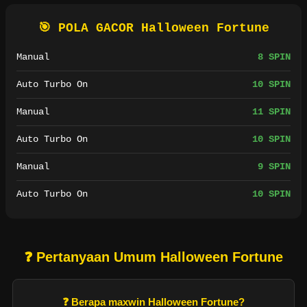
🎯 POLA GACOR
Halloween Fortune
Manual
8
SPIN
Auto Turbo On
10
SPIN
Manual
11
SPIN
Auto Turbo On
10
SPIN
Manual
9
SPIN
Auto Turbo On
10
SPIN
❓ Pertanyaan Umum
Halloween Fortune
❓
Berapa maxwin Halloween Fortune?