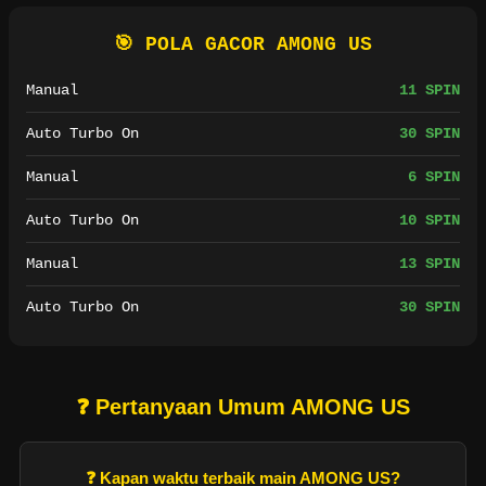
🎯 POLA GACOR
AMONG US
Manual
11
SPIN
Auto Turbo On
30
SPIN
Manual
6
SPIN
Auto Turbo On
10
SPIN
Manual
13
SPIN
Auto Turbo On
30
SPIN
❓ Pertanyaan Umum
AMONG US
❓
Kapan waktu terbaik main AMONG US?