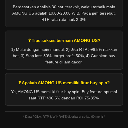
Berdasarkan analisis 30 hari terakhir, waktu terbaik main
AMONG US adalah 19.00-23.00 WIB. Pada jam tersebut,
RTP rata-rata naik 2-3%.
❓
Tips sukses bermain AMONG US?
1) Mulai dengan spin manual, 2) Jika RTP >96.5% naikkan
bet, 3) Stop loss 30%, target profit 50%, 4) Gunakan buy
feature di jam gacor.
❓
Apakah AMONG US memiliki fitur buy spin?
Ya, AMONG US memiliki fitur buy spin. Buy feature optimal
saat RTP >96.5% dengan ROI 75-85%.
* Data POLA, RTP & WINRATE diperbarui setiap 60 menit *