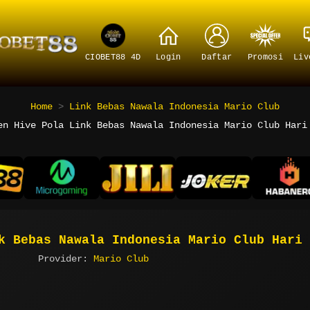
CIOBET88 4D
Login
Daftar
Promosi
Liv
Home
>
Link Bebas Nawala Indonesia Mario Club
en Hive
Pola
Link Bebas Nawala Indonesia Mario Club
Hari
k Bebas Nawala Indonesia Mario Club Hari 
Provider:
Mario Club