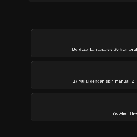
Berdasarkan analisis 30 hari tera
1) Mulai dengan spin manual, 2) 
Ya, Alien Hi