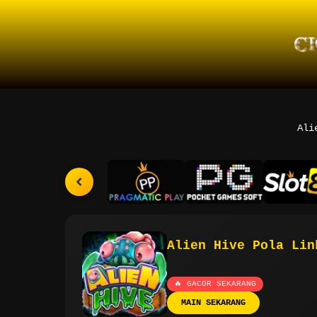
Ali
Alien Hive Pola Lin
🔥 GACOR SEKARANG
MAIN SEKARANG