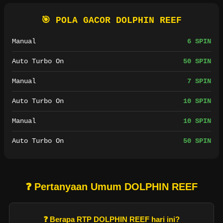
🎯 POLA GACOR
DOLPHIN REEF
Manual
6
SPIN
Auto Turbo On
50
SPIN
Manual
7
SPIN
Auto Turbo On
10
SPIN
Manual
10
SPIN
Auto Turbo On
50
SPIN
❓ Pertanyaan Umum
DOLPHIN REEF
❓
Berapa RTP DOLPHIN REEF hari ini?