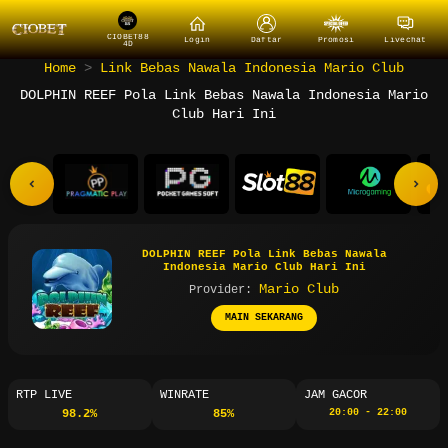
CIOBET88
Login
Daftar
Promosi
Livechat
4D
Home
>
Link Bebas Nawala Indonesia Mario Club
DOLPHIN REEF
Pola
Link Bebas Nawala Indonesia Mario
Club
Hari Ini
DOLPHIN REEF Pola Link Bebas Nawala
Indonesia Mario Club Hari Ini
Mario Club
Provider:
MAIN SEKARANG
RTP LIVE
WINRATE
JAM GACOR
98.2
%
85
%
20:00 - 22:00