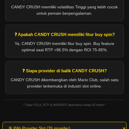
CANDY CRUSH memiliki volatilitas Tinggi yang lebih cocok
untuk pemain berpengalaman.
❓
Apakah CANDY CRUSH memiliki fitur buy spin?
Ya, CANDY CRUSH memiliki fitur buy spin. Buy feature
optimal saat RTP >96.5% dengan ROI 75-85%.
❓
Siapa provider di balik CANDY CRUSH?
CANDY CRUSH dikembangkan oleh Mario Club, salah satu
provider terkemuka di industri slot online.
* Data POLA, RTP & WINRATE diperbarui setiap 60 menit *