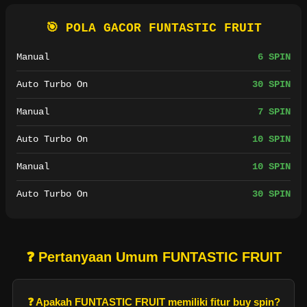
🎯 POLA GACOR
FUNTASTIC FRUIT
Manual
6
SPIN
Auto Turbo On
30
SPIN
Manual
7
SPIN
Auto Turbo On
10
SPIN
Manual
10
SPIN
Auto Turbo On
30
SPIN
❓ Pertanyaan Umum
FUNTASTIC FRUIT
❓
Apakah FUNTASTIC FRUIT memiliki fitur buy spin?