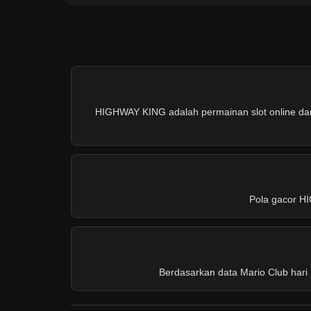
HIGHWAY KING adalah permainan slot online dari 
Pola gacor HI
Berdasarkan data Mario Club hari