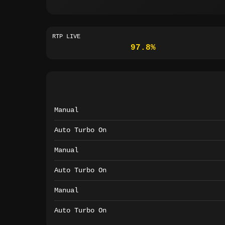
RTP LIVE
97.8
%
Manual
Auto Turbo On
Manual
Auto Turbo On
Manual
Auto Turbo On