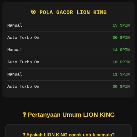
🎯 POLA GACOR
LION KING
Manual
15
SPIN
Auto Turbo On
30
SPIN
Manual
14
SPIN
Auto Turbo On
10
SPIN
Manual
11
SPIN
Auto Turbo On
30
SPIN
❓ Pertanyaan Umum
LION KING
❓
Apakah LION KING cocok untuk pemula?