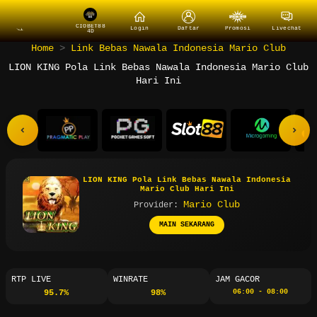
CIOBET88
Login
Daftar
Promosi
Livechat
4D
Home
>
Link Bebas Nawala Indonesia Mario Club
LION KING
Pola
Link Bebas Nawala Indonesia Mario Club
Hari Ini
LION KING Pola Link Bebas Nawala Indonesia
Mario Club Hari Ini
Mario Club
Provider:
MAIN SEKARANG
RTP LIVE
WINRATE
JAM GACOR
95.7
%
98
%
06:00 - 08:00