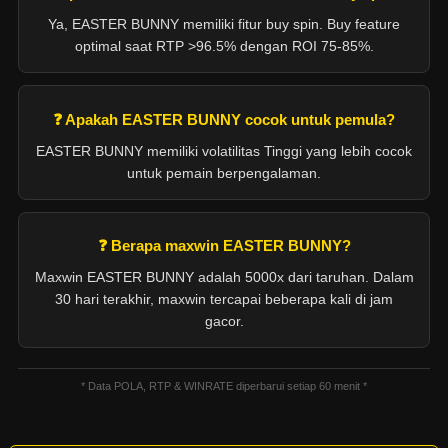
Ya, EASTER BUNNY memiliki fitur buy spin. Buy feature
optimal saat RTP >96.5% dengan ROI 75-85%.
❓
Apakah EASTER BUNNY cocok untuk pemula?
EASTER BUNNY memiliki volatilitas Tinggi yang lebih cocok
untuk pemain berpengalaman.
❓
Berapa maxwin EASTER BUNNY?
Maxwin EASTER BUNNY adalah 5000x dari taruhan. Dalam
30 hari terakhir, maxwin tercapai beberapa kali di jam
gacor.
* Data POLA, RTP & WINRATE diperbarui setiap 60 menit *