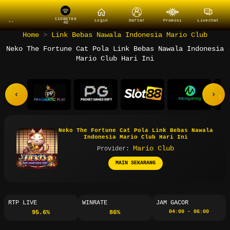
CIOBET88
Login
Daftar
Promosi
Livechat
4D
Home
>
Link Bebas Nawala Indonesia Mario Club
Neko The Fortune Cat
Pola
Link Bebas Nawala Indonesia
Mario Club
Hari Ini
Neko The Fortune Cat Pola Link Bebas Nawala
Indonesia Mario Club Hari Ini
Mario Club
Provider:
MAIN SEKARANG
RTP LIVE
WINRATE
JAM GACOR
95.6
%
86
%
04:00 - 06:00