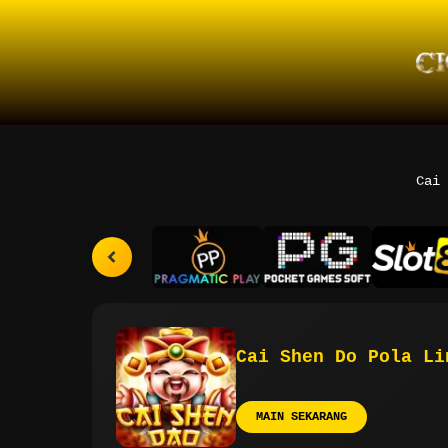
Cai 
Cai Shen Do Pola Li
MAIN SEKARANG