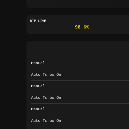
RTP LIVE
98.6
%
Manual
Auto Turbo On
Manual
Auto Turbo On
Manual
Auto Turbo On