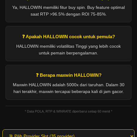
Ya, HALLOWIN memiliki fitur buy spin. Buy feature optimal
saat RTP >96.5% dengan ROI 75-85%.
❓
Apakah HALLOWIN cocok untuk pemula?
HALLOWIN memiliki volatilitas Tinggi yang lebih cocok
untuk pemain berpengalaman.
❓
Berapa maxwin HALLOWIN?
Maxwin HALLOWIN adalah 5000x dari taruhan. Dalam 30
hari terakhir, maxwin tercapai beberapa kali di jam gacor.
* Data POLA, RTP & WINRATE diperbarui setiap 60 menit *