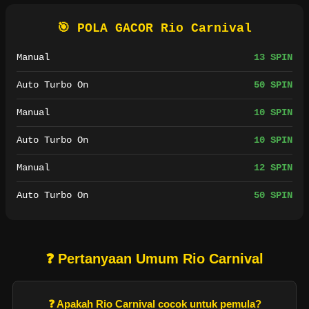
🎯 POLA GACOR
Rio Carnival
Manual
13
SPIN
Auto Turbo On
50
SPIN
Manual
10
SPIN
Auto Turbo On
10
SPIN
Manual
12
SPIN
Auto Turbo On
50
SPIN
❓ Pertanyaan Umum
Rio Carnival
❓
Apakah Rio Carnival cocok untuk pemula?