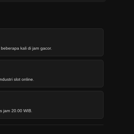
eberapa kali di jam gacor.
ustri slot online.
as jam 20.00 WIB.