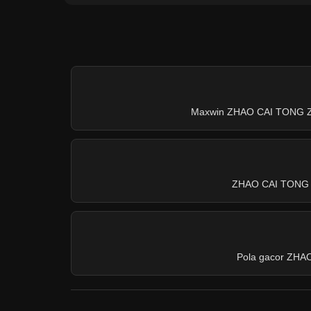
Maxwin ZHAO CAI TONG ZHI 
ZHAO CAI TONG ZHI
Pola gacor ZHAO 