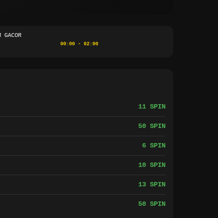
M GACOR
00:00 - 02:00
11
SPIN
50
SPIN
6
SPIN
10
SPIN
13
SPIN
50
SPIN