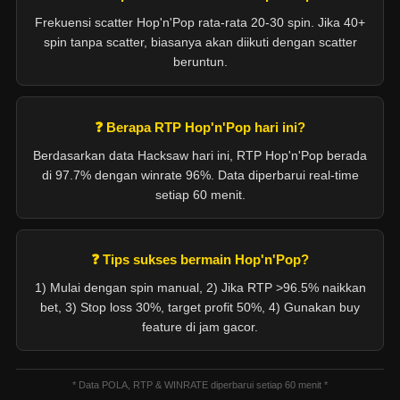
Frekuensi scatter Hop'n'Pop rata-rata 20-30 spin. Jika 40+
spin tanpa scatter, biasanya akan diikuti dengan scatter
beruntun.
❓
Berapa RTP Hop'n'Pop hari ini?
Berdasarkan data Hacksaw hari ini, RTP Hop'n'Pop berada
di 97.7% dengan winrate 96%. Data diperbarui real-time
setiap 60 menit.
❓
Tips sukses bermain Hop'n'Pop?
1) Mulai dengan spin manual, 2) Jika RTP >96.5% naikkan
bet, 3) Stop loss 30%, target profit 50%, 4) Gunakan buy
feature di jam gacor.
* Data POLA, RTP & WINRATE diperbarui setiap 60 menit *