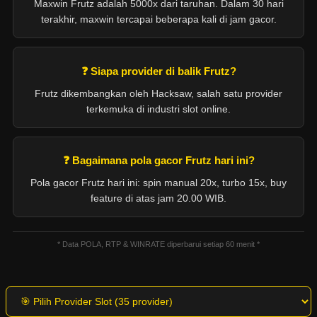
Maxwin Frutz adalah 5000x dari taruhan. Dalam 30 hari
terakhir, maxwin tercapai beberapa kali di jam gacor.
❓
Siapa provider di balik Frutz?
Frutz dikembangkan oleh Hacksaw, salah satu provider
terkemuka di industri slot online.
❓
Bagaimana pola gacor Frutz hari ini?
Pola gacor Frutz hari ini: spin manual 20x, turbo 15x, buy
feature di atas jam 20.00 WIB.
* Data POLA, RTP & WINRATE diperbarui setiap 60 menit *