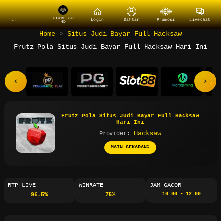
CIOBET88
Login
Daftar
Promosi
Livechat
4D
Home
>
Situs Judi Bayar Full Hacksaw
Frutz
Pola
Situs Judi Bayar Full Hacksaw
Hari Ini
Frutz Pola Situs Judi Bayar Full Hacksaw
Hari Ini
Hacksaw
Provider:
MAIN SEKARANG
RTP LIVE
WINRATE
JAM GACOR
96.5
%
75
%
10:00 - 12:00