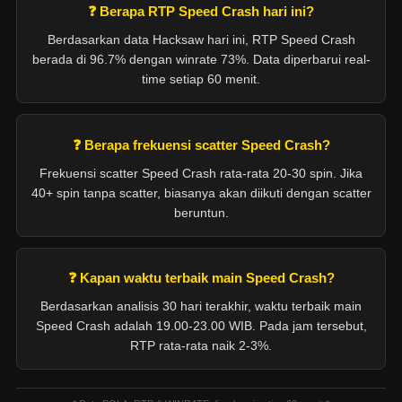
❓
Berapa RTP Speed Crash hari ini?
Berdasarkan data Hacksaw hari ini, RTP Speed Crash
berada di 96.7% dengan winrate 73%. Data diperbarui real-
time setiap 60 menit.
❓
Berapa frekuensi scatter Speed Crash?
Frekuensi scatter Speed Crash rata-rata 20-30 spin. Jika
40+ spin tanpa scatter, biasanya akan diikuti dengan scatter
beruntun.
❓
Kapan waktu terbaik main Speed Crash?
Berdasarkan analisis 30 hari terakhir, waktu terbaik main
Speed Crash adalah 19.00-23.00 WIB. Pada jam tersebut,
RTP rata-rata naik 2-3%.