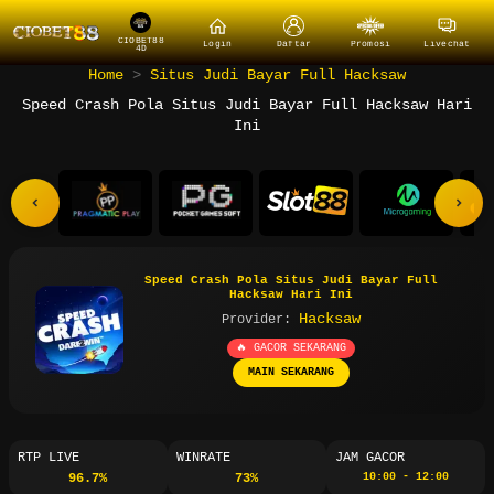
CIOBET88
Login
Daftar
Promosi
Livechat
4D
Home
>
Situs Judi Bayar Full Hacksaw
Speed Crash
Pola
Situs Judi Bayar Full Hacksaw
Hari
Ini
Speed Crash Pola Situs Judi Bayar Full
Hacksaw Hari Ini
Hacksaw
Provider:
🔥 GACOR SEKARANG
MAIN SEKARANG
RTP LIVE
WINRATE
JAM GACOR
96.7
%
73
%
10:00 - 12:00